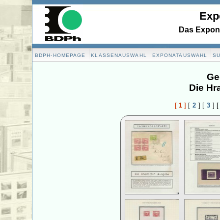
Exp
Das Expona
BDPH-HOMEPAGE
KLASSENAUSWAHL
EXPONATAUSWAHL
S
Ge
Die Hr
[
1
]
[
2
]
[
3
]
[