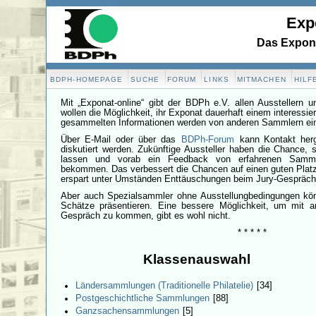
Exp
Das Expona
BDPH-HOMEPAGE
SUCHE
FORUM
LINKS
MITMACHEN
HILF
Mit „Exponat-online“ gibt der BDPh e.V. allen Ausstellern 
wollen die Möglichkeit, ihr Exponat dauerhaft einem interessie
gesammelten Informationen werden von anderen Sammlern ei
Über E-Mail oder über das
BDPh-Forum
kann Kontakt herg
diskutiert werden. Zukünftige Aussteller haben die Chance, s
lassen und vorab ein Feedback von erfahrenen Sammle
bekommen. Das verbessert die Chancen auf einen guten Platz 
erspart unter Umständen Enttäuschungen beim Jury-Gespräch
Aber auch Spezialsammler ohne Ausstellungbedingungen könn
Schätze präsentieren. Eine bessere Möglichkeit, um mit a
Gespräch zu kommen, gibt es wohl nicht.
* * * * *
Klassenauswahl
Ländersammlungen (Traditionelle Philatelie)
[34]
Postgeschichtliche Sammlungen
[88]
Ganzsachensammlungen
[5]