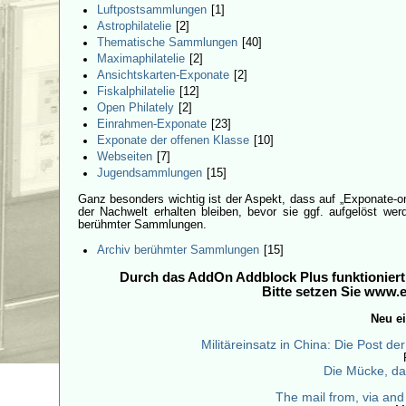
Luftpostsammlungen
[1]
Astrophilatelie
[2]
Thematische Sammlungen
[40]
Maximaphilatelie
[2]
Ansichtskarten-Exponate
[2]
Fiskalphilatelie
[12]
Open Philately
[2]
Einrahmen-Exponate
[23]
Exponate der offenen Klasse
[10]
Webseiten
[7]
Jugendsammlungen
[15]
Ganz besonders wichtig ist der Aspekt, dass auf „Exponate-
der Nachwelt erhalten bleiben, bevor sie ggf. aufgelöst we
berühmter Sammlungen.
Archiv berühmter Sammlungen
[15]
Durch das AddOn Addblock Plus funktioniert 
Bitte setzen Sie www.e
Neu ei
Militäreinsatz in China: Die Post 
Die Mücke, das
The mail from, via an