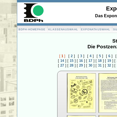
Exp
Das Expona
BDPH-HOMEPAGE
KLASSENAUSWAHL
EXPONATAUSWAHL
S
St
Die Postzen
[
1
]
[
2
]
[
3
]
[
4
]
[
5
]
[
6
]
[
[
14
]
[
15
]
[
16
]
[
17
]
[
18
]
[
19
]
[
[
27
]
[
28
]
[
29
]
[
30
]
[
31
]
[
32
]
[