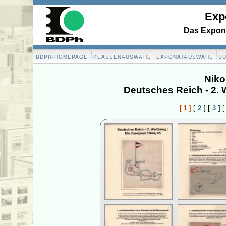
Exp
Das Expona
BDPH-HOMEPAGE
KLASSENAUSWAHL
EXPONATAUSWAHL
S
Niko
Deutsches Reich - 2. W
[
1
]
[
2
]
[
3
]
[