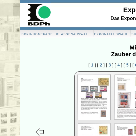
Exp
Das Expona
BDPH-HOMEPAGE
KLASSENAUSWAHL
EXPONATAUSWAHL
S
Mi
Zauber d
[
1
]
[
2
]
[
3
]
[
4
]
[
5
]
[