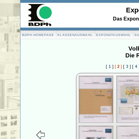
Exp
Das Expona
BDPH-HOMEPAGE
KLASSENAUSWAHL
EXPONATAUSWAHL
S
Vol
Die 
[
1
]
[
2
]
[
3
]
[
4