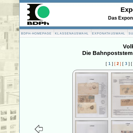
Exp
Das Expona
BDPH-HOMEPAGE
KLASSENAUSWAHL
EXPONATAUSWAHL
S
Vol
Die Bahnpoststemp
[
1
]
[
2
]
[
3
]
[