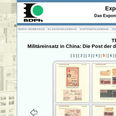
Exp
Das Expona
BDPH-HOMEPAGE
KLASSENAUSWAHL
EXPONATAUSWAHL
S
T
Militäreinsatz in China: Die Post de
[
1
]
[
2
]
[
3
]
[
4
]
[
5
]
[
6
]