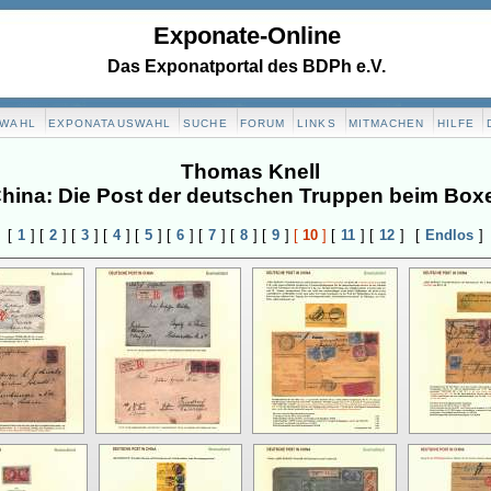
Exponate-Online
Das Exponatportal des BDPh e.V.
SWAHL
EXPONATAUSWAHL
SUCHE
FORUM
LINKS
MITMACHEN
HILFE
Thomas Knell
n China: Die Post der deutschen Truppen beim Box
[
1
]
[
2
]
[
3
]
[
4
]
[
5
]
[
6
]
[
7
]
[
8
]
[
9
]
[
10
]
[
11
]
[
12
]
[
Endlos
]