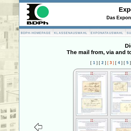
Exp
Das Expona
BDPH-HOMEPAGE
KLASSENAUSWAHL
EXPONATAUSWAHL
S
Di
The mail from, via and
[
1
]
[
2
]
[
3
]
[
4
]
[
5
]