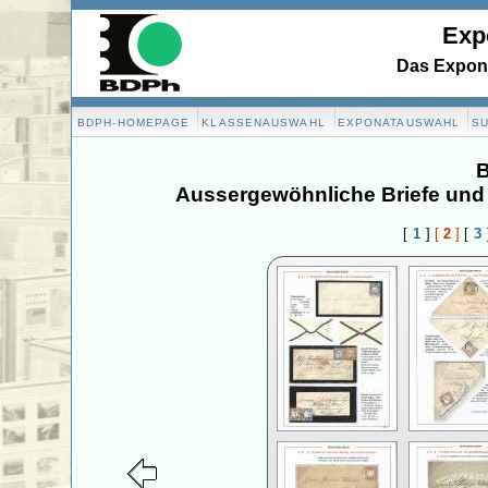
Exp
Das Expona
BDPH-HOMEPAGE
KLASSENAUSWAHL
EXPONATAUSWAHL
S
B
Aussergewöhnliche Briefe und 
[
1
]
[
2
]
[
3