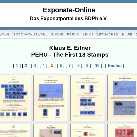
Exponate-Online
Das Exponatportal des BDPh e.V.
SWAHL
EXPONATAUSWAHL
SUCHE
FORUM
LINKS
MITMACHEN
HILFE
Klaus E. Eitner
PERU - The First 18 Stamps
[
1
]
[
2
]
[
3
]
[
4
]
[
5
]
[
6
]
[
7
]
[
8
]
[
9
]
[
10
]
[
Endlos
]